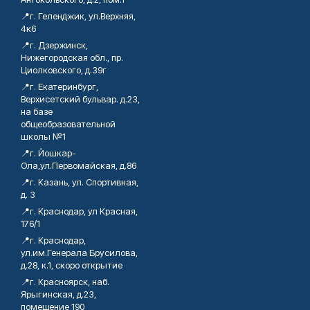
📍г. Геленджик, ул.Верхняя,
4к6
📍г. Дзержинск,
Нижегородская обл., пр.
Циолковского, д.39г
📍г. Екатеринбург,
Верхисетский бульвар. д.23,
на базе
общеобразовательной
школы №1
📍г. Йошкар-
Ола,ул.Первомайская, д.86
📍г. Казань, ул. Спортивная,
д. 3
📍г. Краснодар, ул Красная,
176/1
📍г. Краснодар,
ул.им.Генерала Брусилова,
д.28, к.1, скоро открытие
📍г. Красноярск, наб.
Ярыгинская, д.23,
помещение 190