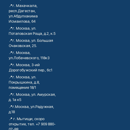
📍г. Махачкала,
респ.Дагестан,
ул.Абдулхакима
Исмаилова, 64
📍г. Москва, ул.
Потаповская Роща, д.2, к.5
📍г. Москва, ул. Большая
Очаковская, 25.
📍г. Москва,
ул.Лобачевского, 118к3
📍г. Москва, 3-ий
Дорогобужский пер., 6с1
📍г. Москва, ул.
Покрышкина, д.8,
помещение 18/1
📍г. Москва, ул. Амурская,
д. 1а к5
📍г.Москва, ул.Радужная,
д.18
📍 г. Мытищи, скоро
открытие, тел. +7 909 880-
07-88