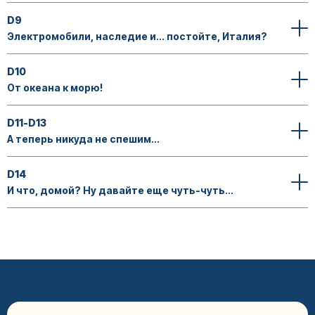
D9
Электромобили, наследие и... постойте, Италия?
D10
От океана к морю!
D11-D13
А теперь никуда не спешим...
D14
И что, домой? Ну давайте еще чуть-чуть...