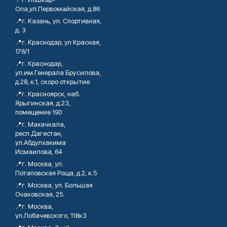
Ола,ул.Первомайская, д.86
📍г. Казань, ул. Спортивная,
д. 3
📍г. Краснодар, ул Красная,
176/1
📍г. Краснодар,
ул.им.Генерала Брусилова,
д.28, к.1, скоро открытие
📍г. Красноярск, наб.
Ярыгинская, д.23,
помещение 190
📍г. Махачкала,
респ.Дагестан,
ул.Абдулхакима
Исмаилова, 64
📍г. Москва, ул.
Потаповская Роща, д.2, к.5
📍г. Москва, ул. Большая
Очаковская, 25.
📍г. Москва,
ул.Лобачевского, 118к3