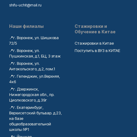
shifu-uchit@mail.ru
Наши филиалы
Стажировки и
Обучение в Китае
📍г. Воронеж, ул. Шишкова
72/5
Стажировки в Китае
📍г. Воронеж, ул.
Поступить в ВУЗ в КИТАЕ
Пушкинская, д.1, БЦ, 3 этаж
📍г. Воронеж, ул.
Антокольского, д.2, пом.1
📍г. Геленджик, ул.Верхняя,
4к6
📍г. Дзержинск,
Нижегородская обл., пр.
Циолковского, д.39г
📍г. Екатеринбург,
Верхисетский бульвар. д.23,
на базе
общеобразовательной
школы №1
📍г. Йошкар-