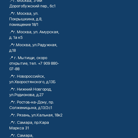
📍г. Москва, 3-ий
Дорогобужский пер., 6с1
📍г. Москва, ул.
Покрышкина, д.8,
помещение 18/1
📍г. Москва, ул. Амурская,
д. 1а к5
📍г.Москва, ул.Радужная,
д.18
📍 г. Мытищи, скоро
открытие, тел. +7 909 880-
07-88
📍г. Новороссийск,
ул.Хворостянского, д.13Б
📍г. Нижний Новгород,
ул.Родионова, д.27
📍г. Ростов-на-Дону, пр.
Солженицына, д.13/2с1
📍г. Рязань, ул.Кальная, 18к2
📍г. Самара, пр.Кара
Маркса 31
📍г. Самара,